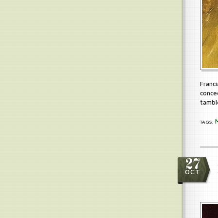
Franci
conce
tambi
TAGS:
27
OCT