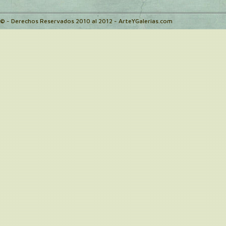
© - Derechos Reservados 2010 al 2012 - ArteYGalerias.com