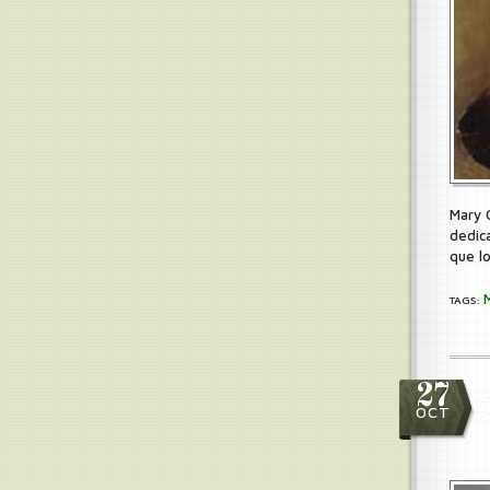
Mary 
dedic
que l
TAGS:
27
OCT