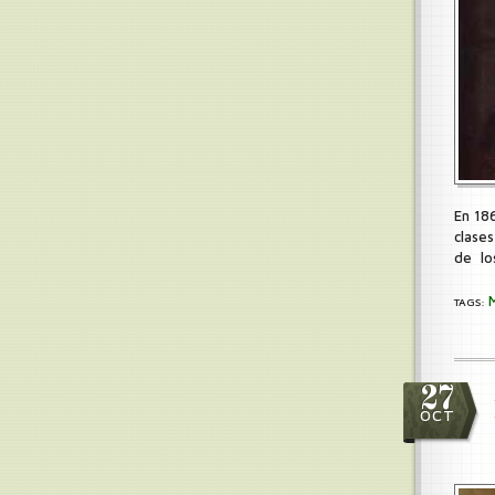
En 186
clases
de lo
TAGS:
27
OCT