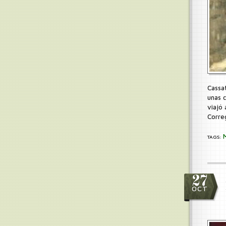
Cassat
unas 
viajó 
Corre
TAGS:
27
OCT