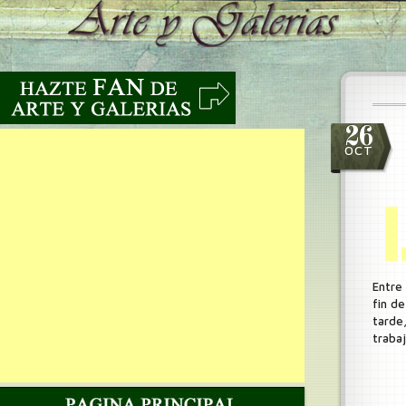
26
OCT
Entre
fin d
tarde
trabaj