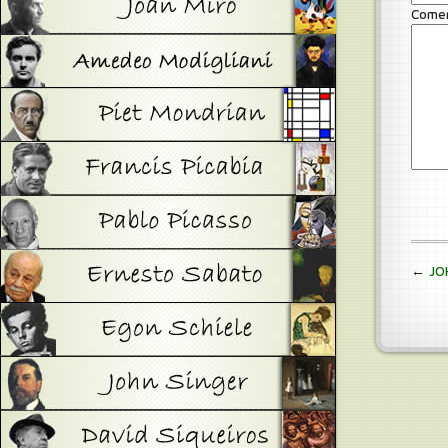
Comen
←
JO