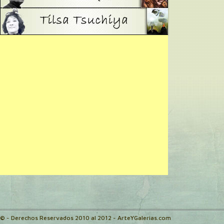
© - Derechos Reservados 2010 al 2012 - ArteYGalerias.com