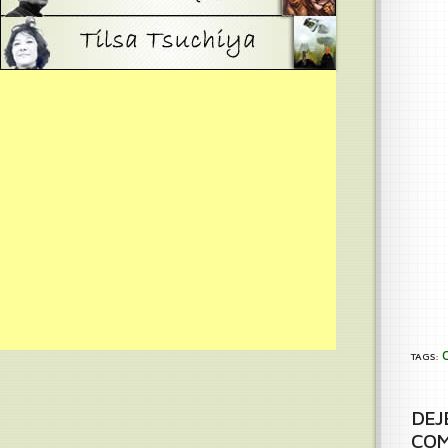
TAGS:
DEJ
COM