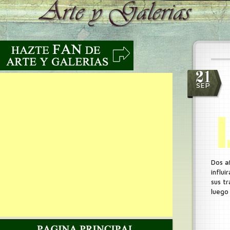
21
SEP
Dos añ
influ
sus tr
luego