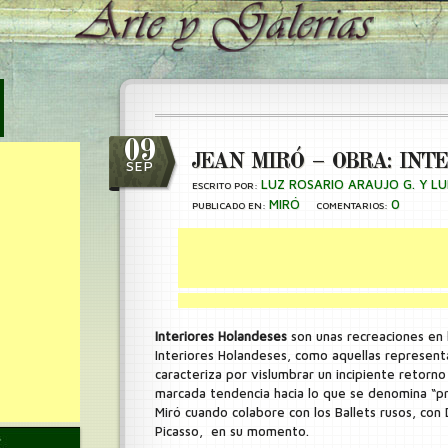
09
JEAN MIRÓ – OBRA: INT
SEP
LUZ ROSARIO ARAUJO G. Y LU
ESCRITO POR:
MIRÓ
0
PUBLICADO EN:
COMENTARIOS:
Interiores Holandeses
son unas recreaciones en h
Interiores Holandeses, como aquellas represent
caracteriza por vislumbrar un incipiente retorno 
marcada tendencia hacia lo que se denomina “pre
Miró cuando colabore con los Ballets rusos, con 
Picasso, en su momento.