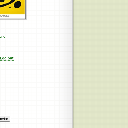
SES
 Log out
nviar