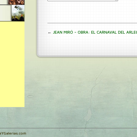
←
JEAN MIRÓ – OBRA: EL CARNAVAL DEL ARLE
teYGalerias.com