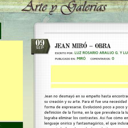
09
JEAN MIRÓ – OBRA
SEP
LUZ ROSARIO ARAUJO G. Y LU
ESCRITO POR:
MIRÓ
0
PUBLICADO EN:
COMENTARIOS:
Jean no desmayó en su empeño hasta encontrar
su creación y su arte. Para él fue una necesida
forma de expresarse. Evolucionó poco a poco y 
definición de la forma, en la que prevalecía la l
lograba eliminar los contrastes. Así fue cómo e
lenguaje onírico y fantasmagórico, el que incluí