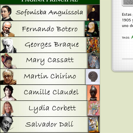
Estas
1905 
uno d
TAGS: