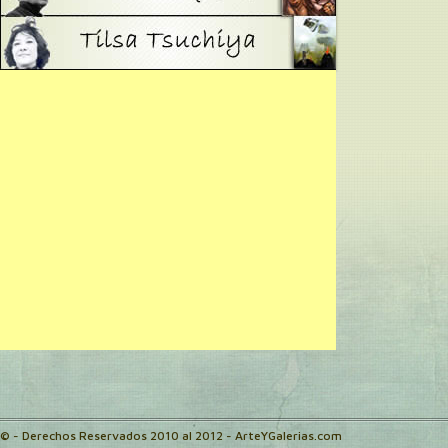
© - Derechos Reservados 2010 al 2012 - ArteYGalerias.com