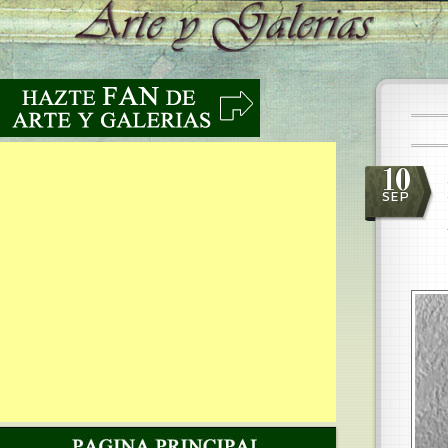
10
SEP