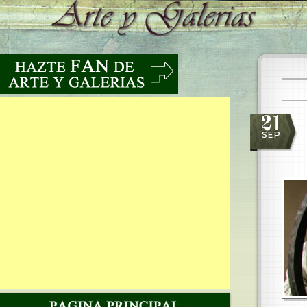
21
SEP