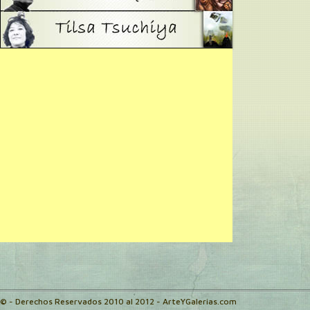
© - Derechos Reservados 2010 al 2012 - ArteYGalerias.com