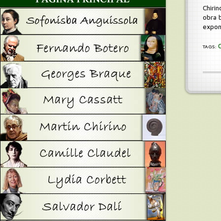
Chirin
obra 
expon
TAGS: