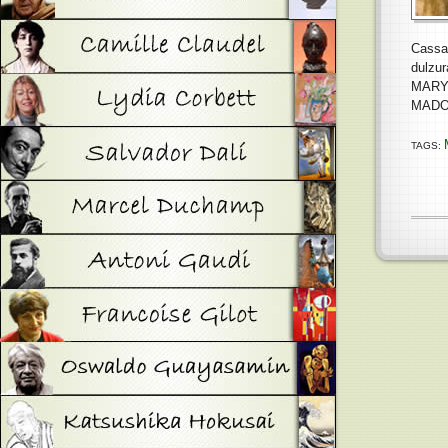
Cassat
dulzur
MARY
MADO
TAGS: