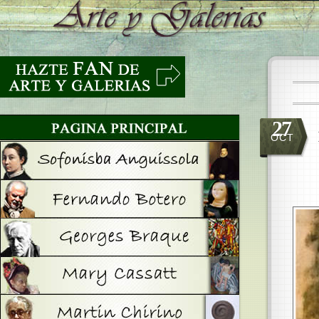
27
OCT