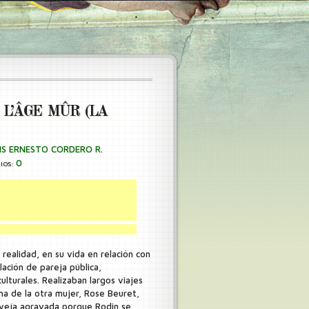
L’ÂGE MÛR (LA
IS ERNESTO CORDERO R.
0
IOS:
 realidad, en su vida en relación con
elación de pareja pública,
ulturales. Realizaban largos viajes
ma de la otra mujer, Rose Beuret,
 veía agravada porque Rodin se