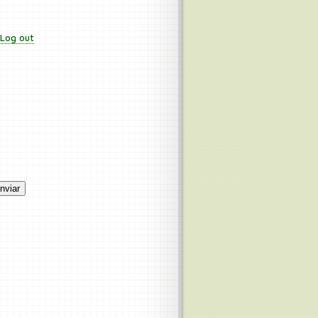
 Log out
nviar