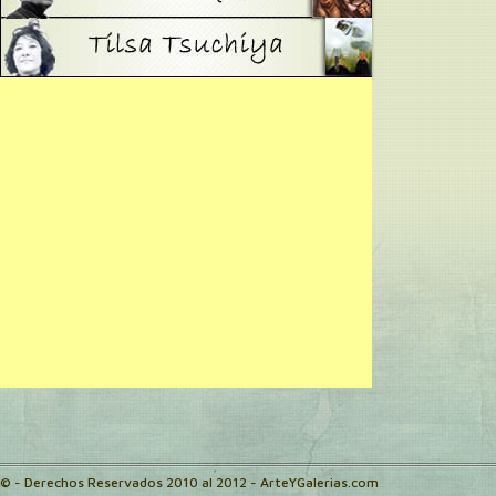
© - Derechos Reservados 2010 al 2012 - ArteYGalerias.com