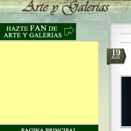
19
AUG